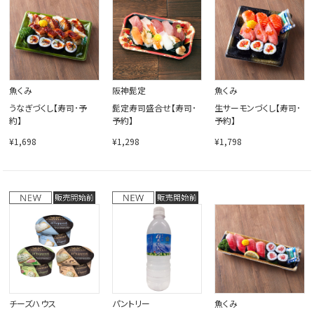
閉じる
魚くみ
阪神髭定
魚くみ
うなぎづくし【寿司･予
髭定寿司盛合せ【寿司･
生サーモンづくし【寿司･
約】
予約】
予約】
¥1,698
¥1,298
¥1,798
チーズハウス
パントリー
魚くみ