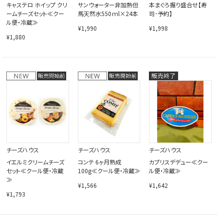
キャステロ ホイップ クリ
サンウォーター非加熱但
本まぐろ握り盛合せ【寿
ームチーズセット≪クー
馬天然水550ｍl×24本
司･予約】
ル便・冷蔵≫
¥1,990
¥1,998
¥1,880
チーズハウス
チーズハウス
チーズハウス
イエルミクリームチーズ
コンテ 6ヶ月熟成
カプリスデデュー≪クー
セット≪クール便・冷蔵
100g≪クール便・冷蔵≫
ル便・冷蔵≫
≫
¥1,566
¥1,642
¥1,793