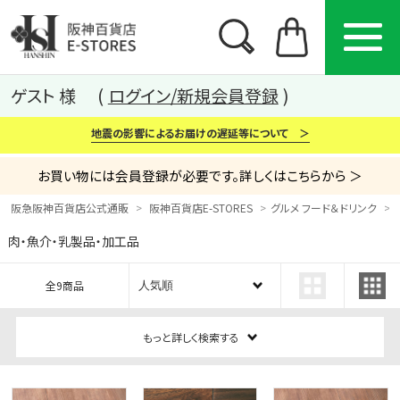
ゲスト 様
ログイン/新規会員登録
地震の影響によるお届けの遅延等について ＞
お買い物には会員登録が必要です。詳しくはこちらから ＞
阪急阪神百貨店公式通販
阪神百貨店E-STORES
グルメ フード＆ドリンク
肉・魚介・乳製品・加工品
カテゴリー
ブランド
特集
全9商品
から探す
から探す
から探す
もっと詳しく検索する