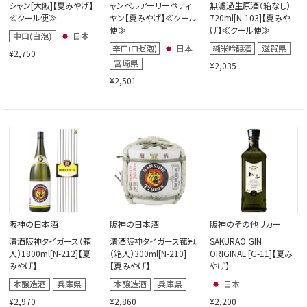
シャン[大阪]【夏みやげ】
ャンベルアーリーペティ
無濾過生原酒（箱なし）
≪クール便≫
ヤン【夏みやげ】≪クール
720ml[N-103]【夏みや
便≫
げ】≪クール便≫
¥2,750
¥2,035
¥2,501
阪神の日本酒
阪神の日本酒
阪神のその他リカー
清酒阪神タイガース（箱
清酒阪神タイガース菰冠
SAKURAO GIN
入）1800ml[N-212]【夏
（箱入）300ml[N-210]
ORIGINAL [G-11]【夏み
みやげ】
【夏みやげ】
やげ】
¥2,970
¥2,860
¥2,200