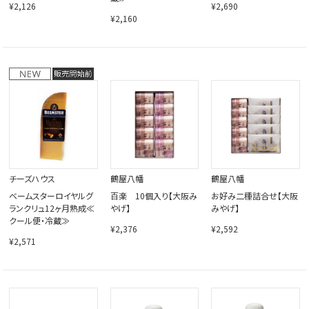
¥2,126
¥2,690
¥2,160
チーズハウス
鶴屋八幡
鶴屋八幡
ベームスターロイヤルグ
百楽 10個入り【大阪み
お好み二種詰合せ【大阪
ランクリュ12ヶ月熟成≪
やげ】
みやげ】
クール便・冷蔵≫
¥2,376
¥2,592
¥2,571