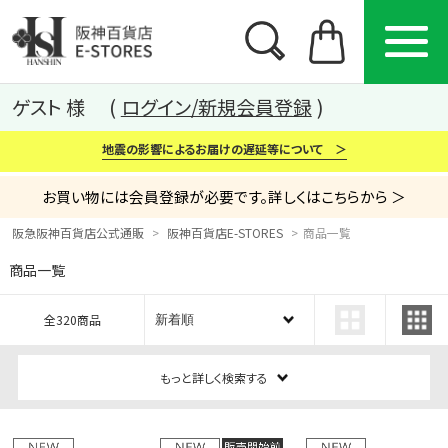
ゲスト 様
ログイン/新規会員登録
地震の影響によるお届けの遅延等について ＞
お買い物には会員登録が必要です。詳しくはこちらから ＞
阪急阪神百貨店公式通販
阪神百貨店E-STORES
商品一覧
商品一覧
カテゴリー
ブランド
特集
全320商品
から探す
から探す
から探す
もっと詳しく検索する