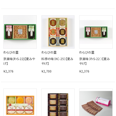
わらびの里
わらびの里
わらびの里
京楽味(わS-22)【夏みや
料亭の味（KC-25）【夏み
京楽味（わS-22 ）【夏み
げ】
やげ】
やげ】
¥2,376
¥2,700
¥2,376