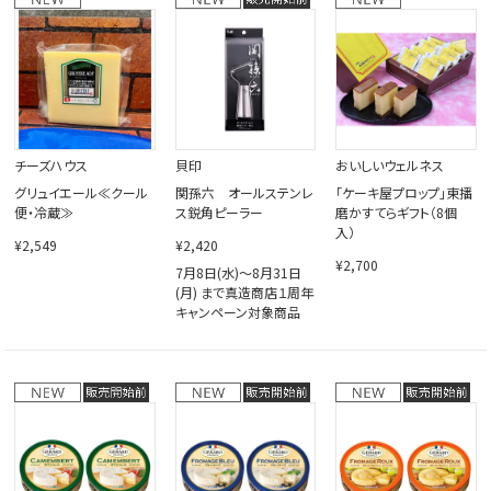
閉じる
チーズハウス
貝印
おいしいウェルネス
グリュイエール≪クール
関孫六 オールステンレ
「ケーキ屋プロップ」東播
便・冷蔵≫
ス鋭角ピーラー
磨かすてらギフト（8個
入）
¥2,549
¥2,420
¥2,700
7月8日(水)～8月31日
(月) まで真造商店１周年
キャンペーン対象商品