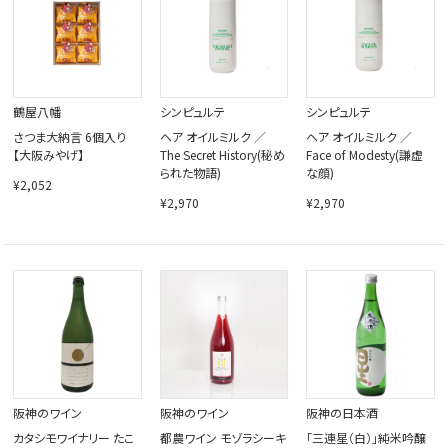
鶴屋八幡
シンピュルテ
シンピュルテ
さつま大納言 6個入り
ヘア オイルミルク ／
ヘア オイルミルク ／
【大阪みやげ】
The Secret History(秘め
Face of Modesty(謙虚
られた物語)
な顔)
¥2,052
¥2,970
¥2,970
阪神のワイン
阪神のワイン
阪神の日本酒
カタシモワイナリー たこ
都農ワイン モゾラシーキ
「三連星（白）」純米吟醸