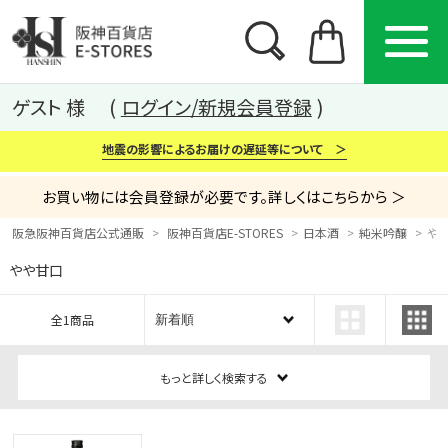
ゲスト 様
ログイン/新規会員登録
地震の影響によるお届けの遅延等について ＞
お買い物には会員登録が必要です。詳しくはこちらから ＞
阪急阪神百貨店公式通販
阪神百貨店E-STORES
日本酒
純米吟醸
や
やや甘口
カテゴリー
ブランド
特集
全1商品
から探す
から探す
から探す
もっと詳しく検索する