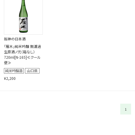
閉じる
阪神の日本酒
「雁木」純米吟醸 無濾過
生原酒ノ弐（箱なし）
720ml[N-165]≪クール
便≫
¥2,200
1