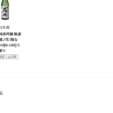
日本酒
」純米吟醸 無濾
酒ノ弐（箱な
ml[N-165]≪
便≫
品