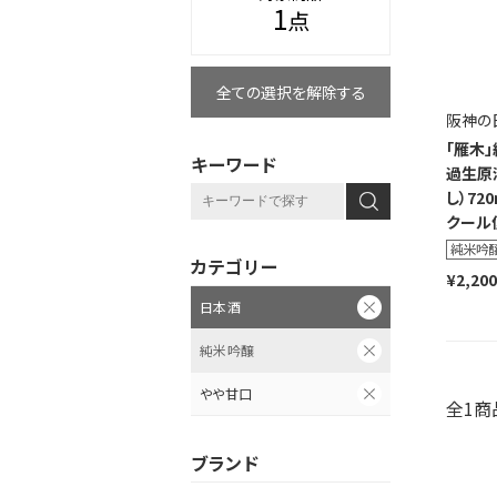
1
点
全ての選択を解除する
阪神の
「雁木
キーワード
過生原
し）720
クール
カテゴリー
¥2,200
日本酒
純米吟醸
やや甘口
全1商
ブランド