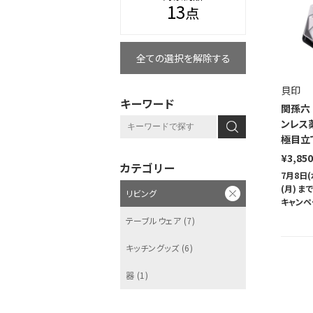
13
点
全ての選択を解除する
貝印
キーワード
関孫六
ンレス
極目立
¥3,850
カテゴリー
7月8日(
(月) 
リビング
キャンペ
テーブルウェア (7)
キッチングッズ (6)
器 (1)