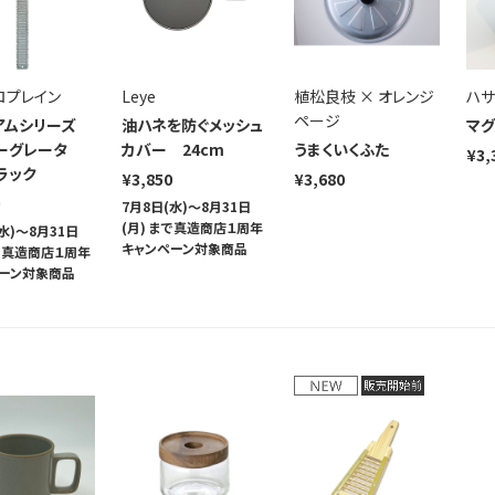
ロプレイン
Leye
植松良枝 × オレンジ
ハサ
ページ
アムシリーズ
油ハネを防ぐメッシュ
マグ
ーグレータ
カバー 24cm
うまくいくふた
¥3,
ラック
¥3,850
¥3,680
7月8日(水)～8月31日
(月) まで真造商店１周年
水)～8月31日
キャンペーン対象商品
まで真造商店１周年
ーン対象商品