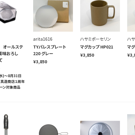
arita1616
ハサミポーセリン
ハサ
 オールステ
TYパレスプレート
マグカップ HP021
マグ
薬味おろし
220 グレー
¥3,850
¥3,
て
¥3,850
水)～8月31日
まで真造商店１周年
ーン対象商品