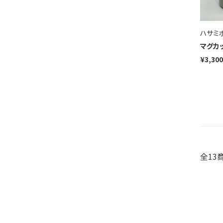
ハサミ
マグカッ
¥3,300
全13