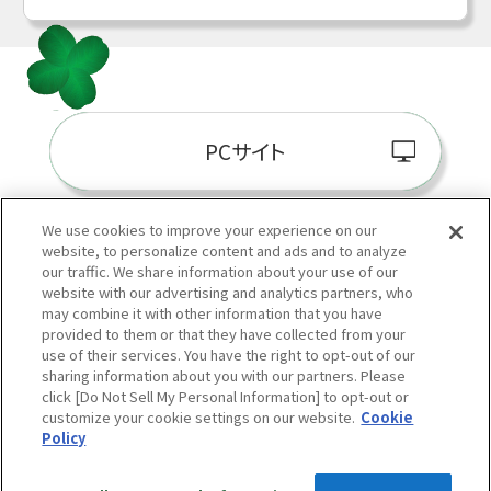
PCサイト
We use cookies to improve your experience on our
website, to personalize content and ads and to analyze
阪神百貨店E-STORE
our traffic. We share information about your use of our
website with our advertising and analytics partners, who
may combine it with other information that you have
provided to them or that they have collected from your
use of their services. You have the right to opt-out of our
sharing information about you with our partners. Please
click [Do Not Sell My Personal Information] to opt-out or
customize your cookie settings on our website.
Cookie
Policy
当サイトの表示価格は個別に税込・税抜等の記載がない場合は「税込価格」です。
Copyright © HANKYU HANSHIN DEPARTMENT STORES, INC.
All Rights Reserved.