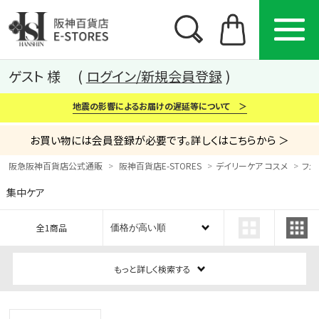
ゲスト 様
ログイン/新規会員登録
地震の影響によるお届けの遅延等について ＞
お買い物には会員登録が必要です。詳しくはこちらから ＞
阪急阪神百貨店公式通販
阪神百貨店E-STORES
デイリーケア コスメ
フェ
集中ケア
カテゴリー
ブランド
特集
全1商品
から探す
から探す
から探す
もっと詳しく検索する