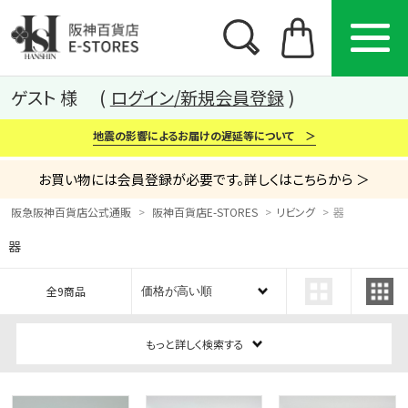
ゲスト 様
ログイン/新規会員登録
地震の影響によるお届けの遅延等について ＞
お買い物には会員登録が必要です。詳しくはこちらから ＞
阪急阪神百貨店公式通販
阪神百貨店E-STORES
リビング
器
器
カテゴリー
ブランド
特集
全9商品
から探す
から探す
から探す
もっと詳しく検索する