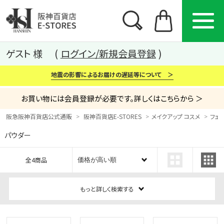
ゲスト 様
ログイン/新規会員登録
地震の影響によるお届けの遅延等について ＞
お買い物には会員登録が必要です。詳しくはこちらから ＞
阪急阪神百貨店公式通販
阪神百貨店E-STORES
メイクアップ コスメ
フェ
パウダー
カテゴリー
ブランド
特集
全4商品
から探す
から探す
から探す
もっと詳しく検索する