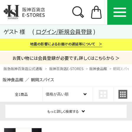
ゲスト 様
ログイン/新規会員登録
地震の影響によるお届けの遅延等について ＞
お買い物には会員登録が必要です。詳しくはこちらから ＞
阪急阪神百貨店公式通販
阪神百貨店E-STORES
阪神食品館
朝岡スパイス
阪神食品館 ／ 朝岡スパイス
カテゴリー
ブランド
特集
全1商品
から探す
から探す
から探す
もっと詳しく検索する