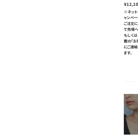
¥12,1
※ネット
ャンペ
ご注文に
で売場へ
もしくは
載の「お
にご連
ます。