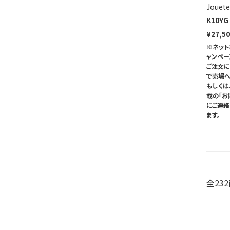
Jouete
K10Y
¥27,5
※ネット
ャンペ
ご注文に
で売場へ
もしくは
載の「お
にご連
ます。
全23