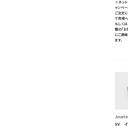
※ネット
ャンペ
ご注文に
で売場へ
もしくは
載の「お
にご連
ます。
Jouete
SV 