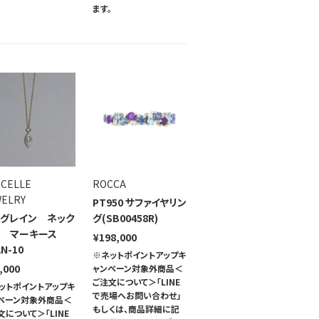
。
ます。
RCELLE
ROCCA
WELRY
PT950 サファイヤリン
ルグレイン ネック
グ(SB00458R)
ス マーキース
¥198,000
N-10
※ネットポイントアップキ
,000
ャンペーン対象外商品＜
ご注文について＞「LINE
ットポイントアップキ
で売場へお問い合わせ」
ペーン対象外商品＜
もしくは、商品詳細に記
文について＞「LINE