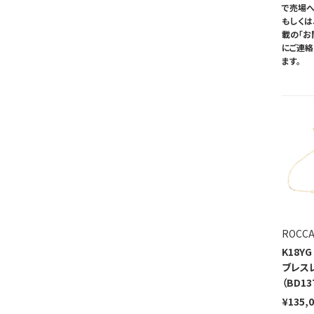
で売場へ
もしくは
載の「お
にご連
ます。
ROCC
K18Y
ブレス
（BD13
¥135,