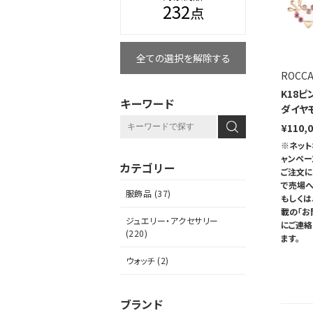
232
点
全ての選択を解除する
ROCC
K18
キーワード
ダイヤ
¥110,
※ネット
ャンペ
カテゴリー
ご注文に
で売場へ
服飾品 (37)
もしくは
載の「お
ジュエリー・アクセサリー
にご連
(220)
ます。
ウォッチ (2)
ブランド