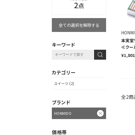
2
点
全ての選択を解除する
HONM
本実堂
キーワード
≪クー
¥1,801
カテゴリー
スイーツ (2)
全2商
ブランド
HONMIDO
価格帯