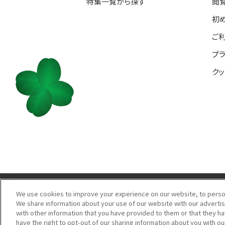
特集一覧から探す
閲
初
ご
プ
ク
We use cookies to improve your experience on our website, to persona
We share information about your use of our website with our advertis
with other information that you have provided to them or that they ha
C
have the right to opt-out of our sharing information about you with ou