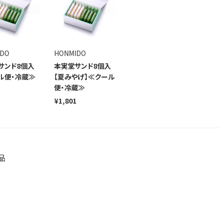
IDO
HONMIDO
サンド8個入
本実堂サンド8個入
ル便・冷蔵≫
【夏みやげ】≪クール
便・冷蔵≫
¥1,801
品