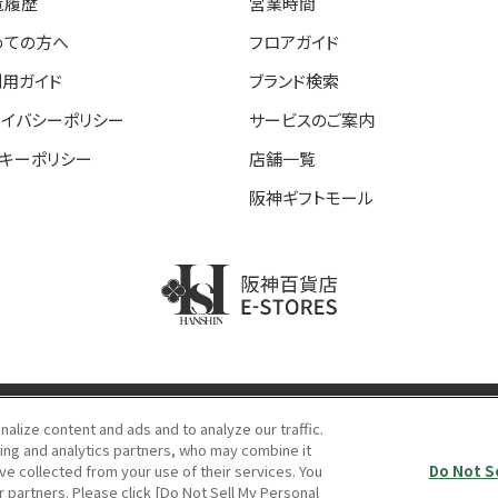
覧履歴
営業時間
めての方へ
フロアガイド
利用ガイド
ブランド検索
ライバシーポリシー
サービスのご案内
ッキーポリシー
店舗一覧
阪神ギフトモール
阪神百貨店E-STORE
lize content and ads and to analyze our traffic.
ing and analytics partners, who may combine it
当サイトの表示価格は個別に税込・税抜等の記載がない場合は「税込価格」です。
ve collected from your use of their services. You
Do Not S
opyright © HANKYU HANSHIN DEPARTMENT STORES, INC.
All Rights Reserve
r partners. Please click [Do Not Sell My Personal