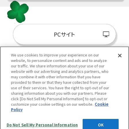
PCサイト
We use cookies to improve your experience on our
website, to personalize content and ads and to analyze
阪神百貨店E-STORE
our traffic. We share information about your use of our
website with our advertising and analytics partners, who
may combine it with other information that you have
provided to them or that they have collected from your
use of their services. You have the right to opt-out of our
sharing information about you with our partners. Please
click [Do Not Sell My Personal Information] to opt-out or
customize your cookie settings on our website.
Cookie
Policy
当サイトの表示価格は個別に税込・税抜等の記載がない場合は「税込価格」です。
Copyright © HANKYU HANSHIN DEPARTMENT STORES, INC.
All Rights Reserved.
Do Not Sell My Personal Information
OK