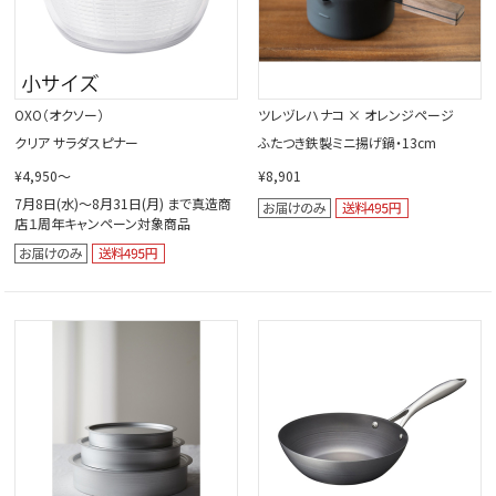
OXO（オクソー）
ツレヅレハナコ × オレンジページ
クリア サラダスピナー
ふたつき鉄製ミニ揚げ鍋・13cm
¥4,950～
¥8,901
7月8日(水)～8月31日(月) まで真造商
店１周年キャンペーン対象商品