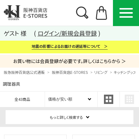
ゲスト 様
ログイン/新規会員登録
地震の影響によるお届けの遅延等について ＞
お買い物には会員登録が必要です。詳しくはこちらから ＞
阪急阪神百貨店公式通販
阪神百貨店E-STORES
リビング
キッチングッズ
調理器具
カテゴリー
ブランド
特集
全43商品
から探す
から探す
から探す
もっと詳しく検索する