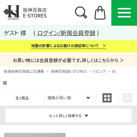
ゲスト 様
ログイン/新規会員登録
地震の影響によるお届けの遅延等について ＞
お買い物には会員登録が必要です。詳しくはこちらから ＞
阪急阪神百貨店公式通販
阪神百貨店E-STORES
リビング
器
器
カテゴリー
ブランド
特集
全1商品
から探す
から探す
から探す
もっと詳しく検索する