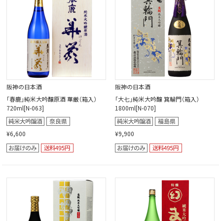
阪神の日本酒
阪神の日本酒
「春鹿」純米大吟醸原酒 華厳（箱入）
「大七」純米大吟醸 箕輪門（箱入）
720ml[N-063]
1800ml[N-070]
¥6,600
¥9,900