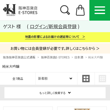
ゲスト 様
ログイン/新規会員登録
地震の影響によるお届けの遅延等について ＞
お買い物には会員登録が必要です。詳しくはこちらから ＞
阪急阪神百貨店公式通販
阪神百貨店E-STORES
日本酒
純米大吟醸
純米大吟醸
カテゴリー
ブランド
特集
全7商品
から探す
から探す
から探す
もっと詳しく検索する