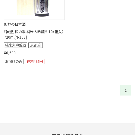
阪神の日本酒
「神聖」松の翠 純米大吟醸M-10（箱入）
720ml[N-153]
¥6,600
1