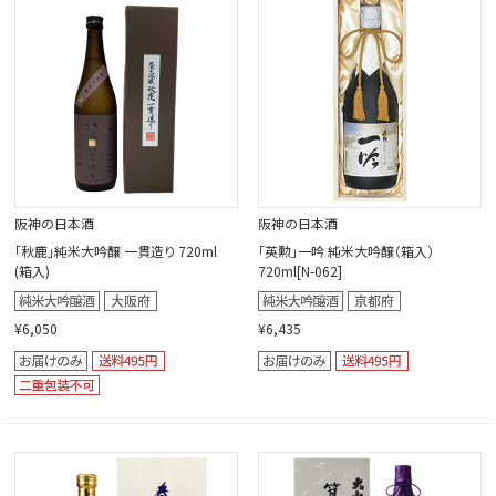
閉じる
阪神の日本酒
阪神の日本酒
｢秋鹿｣純米大吟醸 一貫造り 720ml
「英勲」一吟 純米大吟醸（箱入）
(箱入)
720ml[N-062]
¥6,050
¥6,435