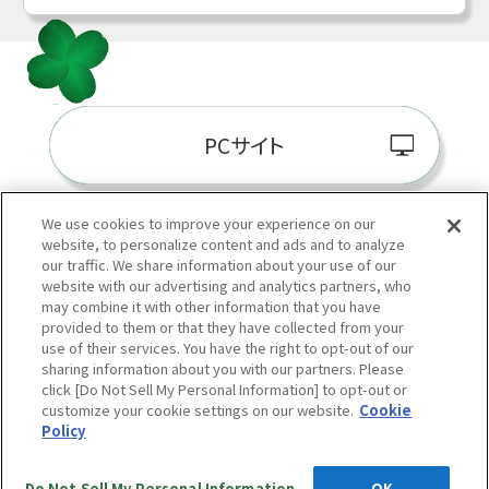
PCサイト
We use cookies to improve your experience on our
website, to personalize content and ads and to analyze
阪神百貨店E-STORE
our traffic. We share information about your use of our
website with our advertising and analytics partners, who
may combine it with other information that you have
provided to them or that they have collected from your
use of their services. You have the right to opt-out of our
sharing information about you with our partners. Please
click [Do Not Sell My Personal Information] to opt-out or
customize your cookie settings on our website.
Cookie
Policy
当サイトの表示価格は個別に税込・税抜等の記載がない場合は「税込価格」です。
Copyright © HANKYU HANSHIN DEPARTMENT STORES, INC.
All Rights Reserved.
Do Not Sell My Personal Information
OK