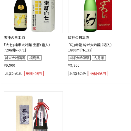
阪神の日本酒
阪神の日本酒
「大七」純米大吟醸 宝暦（箱入）
「幻」赤箱 純米大吟醸 （箱入）
720ml[N-071]
1800ml[N-133]
¥9,900
¥9,900