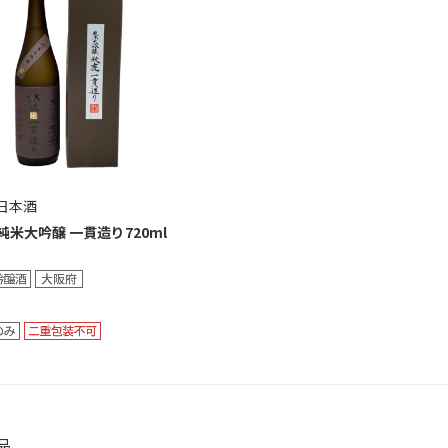
日本酒
純米大吟醸 一貫造り 720ml
品