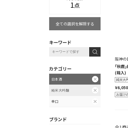
1
点
全ての選択を解除する
キーワード
阪神の
｢秋鹿｣
カテゴリー
(箱入)
日本酒
¥6,050
純米大吟醸
辛口
ブランド
全1商