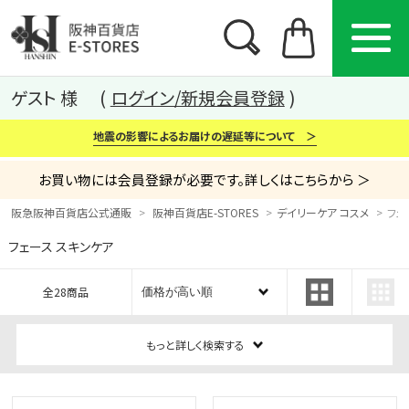
ゲスト 様
ログイン/新規会員登録
地震の影響によるお届けの遅延等について ＞
お買い物には会員登録が必要です。詳しくはこちらから ＞
阪急阪神百貨店公式通販
阪神百貨店E-STORES
デイリーケア コスメ
フェ
フェース スキンケア
カテゴリー
ブランド
特集
全28商品
から探す
から探す
から探す
もっと詳しく検索する