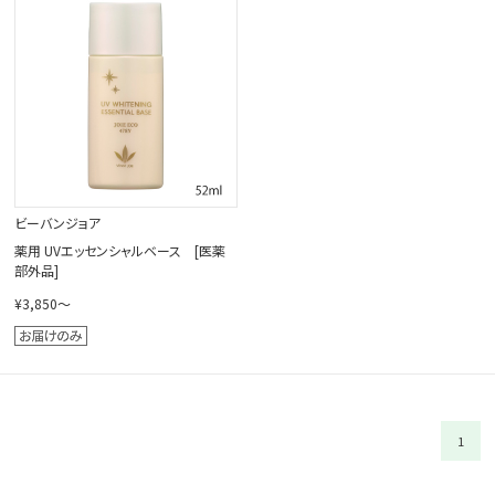
閉じる
ビーバンジョア
薬用 UVエッセンシャルベース [医薬
部外品]
¥3,850～
1