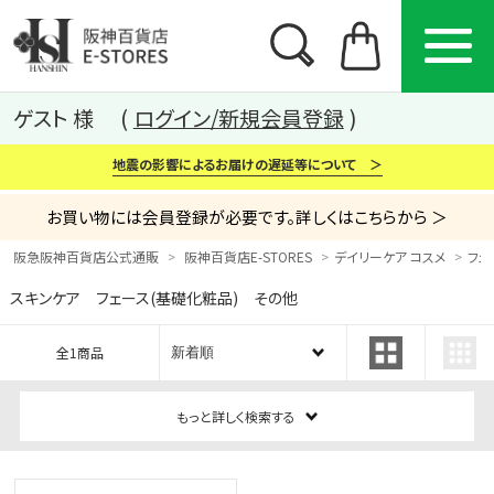
ゲスト 様
ログイン/新規会員登録
地震の影響によるお届けの遅延等について ＞
お買い物には会員登録が必要です。詳しくはこちらから ＞
阪急阪神百貨店公式通販
阪神百貨店E-STORES
デイリーケア コスメ
フェ
スキンケア フェース(基礎化粧品) その他
カテゴリー
ブランド
特集
全1商品
から探す
から探す
から探す
もっと詳しく検索する