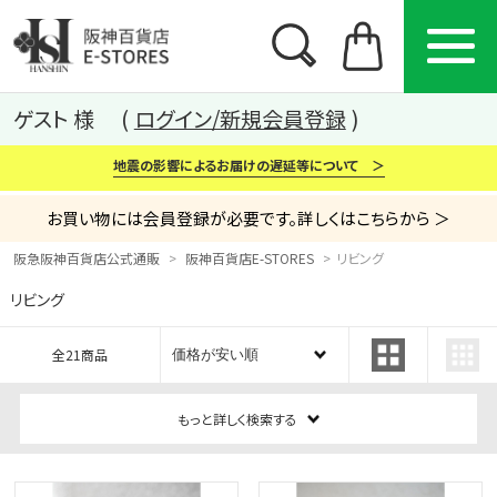
ゲスト 様
ログイン/新規会員登録
地震の影響によるお届けの遅延等について ＞
お買い物には会員登録が必要です。詳しくはこちらから ＞
阪急阪神百貨店公式通販
阪神百貨店E-STORES
リビング
リビング
カテゴリー
ブランド
特集
全21商品
から探す
から探す
から探す
もっと詳しく検索する