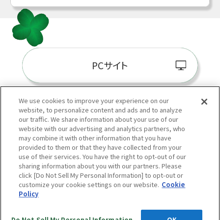
PCサイト
We use cookies to improve your experience on our
website, to personalize content and ads and to analyze
阪神百貨店E-STORE
our traffic. We share information about your use of our
website with our advertising and analytics partners, who
may combine it with other information that you have
provided to them or that they have collected from your
use of their services. You have the right to opt-out of our
sharing information about you with our partners. Please
click [Do Not Sell My Personal Information] to opt-out or
customize your cookie settings on our website.
Cookie
Policy
当サイトの表示価格は個別に税込・税抜等の記載がない場合は「税込価格」です。
Copyright © HANKYU HANSHIN DEPARTMENT STORES, INC.
All Rights Reserved.
Do Not Sell My Personal Information
OK