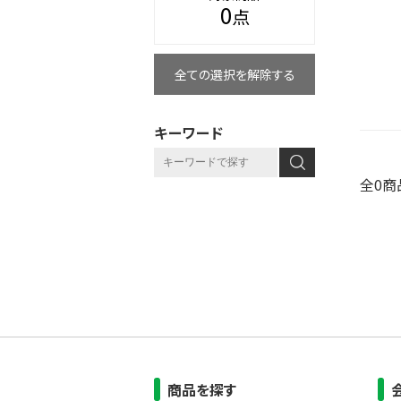
0
点
全ての選択を解除する
キーワード
全0商
商品を探す