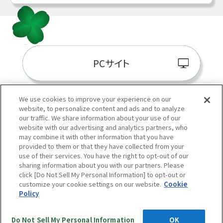
PCサイト
We use cookies to improve your experience on our
website, to personalize content and ads and to analyze
阪神百貨店E-STORE
our traffic. We share information about your use of our
website with our advertising and analytics partners, who
may combine it with other information that you have
provided to them or that they have collected from your
use of their services. You have the right to opt-out of our
sharing information about you with our partners. Please
click [Do Not Sell My Personal Information] to opt-out or
customize your cookie settings on our website.
Cookie
Policy
当サイトの表示価格は個別に税込・税抜等の記載がない場合は「税込価格」です。
Copyright © HANKYU HANSHIN DEPARTMENT STORES, INC.
All Rights Reserved.
Do Not Sell My Personal Information
OK