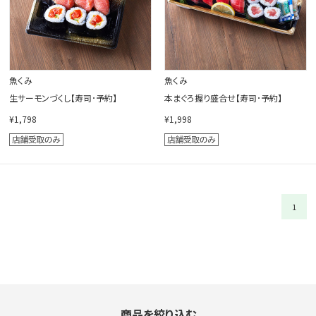
魚くみ
魚くみ
生サーモンづくし【寿司･予約】
本まぐろ握り盛合せ【寿司･予約】
¥1,798
¥1,998
1
商品を絞り込む