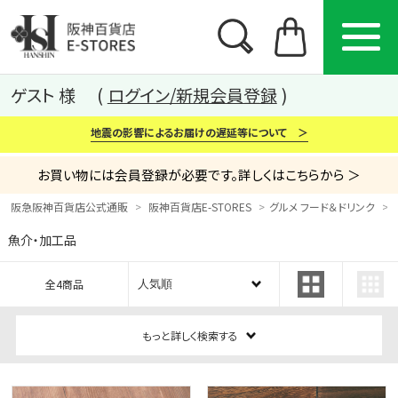
ゲスト 様
ログイン/新規会員登録
地震の影響によるお届けの遅延等について ＞
お買い物には会員登録が必要です。詳しくはこちらから ＞
阪急阪神百貨店公式通販
阪神百貨店E-STORES
グルメ フード＆ドリンク
魚介・加工品
カテゴリー
ブランド
特集
全4商品
から探す
から探す
から探す
もっと詳しく検索する