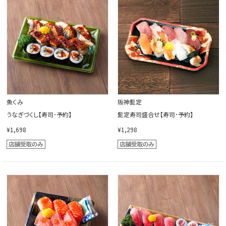
閉じる
魚くみ
阪神髭定
うなぎづくし【寿司･予約】
髭定寿司盛合せ【寿司･予約】
¥1,698
¥1,298