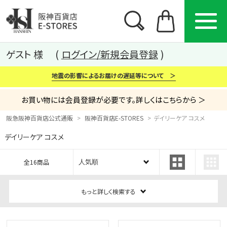
ゲスト 様
ログイン/新規会員登録
地震の影響によるお届けの遅延等について ＞
お買い物には会員登録が必要です。詳しくはこちらから ＞
阪急阪神百貨店公式通販
阪神百貨店E-STORES
デイリーケア コスメ
デイリーケア コスメ
カテゴリー
ブランド
特集
全16商品
から探す
から探す
から探す
もっと詳しく検索する