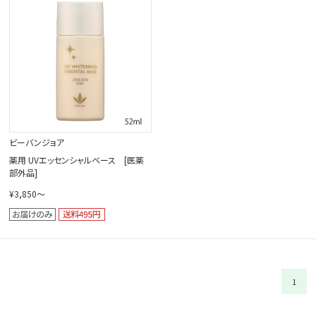
閉じる
ビーバンジョア
薬用 UVエッセンシャルベース [医薬
部外品]
¥3,850～
1