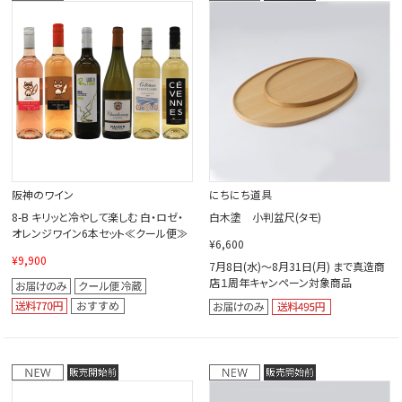
阪神のワイン
にちにち道具
8-B キリッと冷やして楽しむ 白・ロゼ・
白木塗 小判盆尺(タモ)
オレンジワイン6本セット≪クール便≫
¥6,600
¥9,900
7月8日(水)～8月31日(月) まで真造商
店１周年キャンペーン対象商品