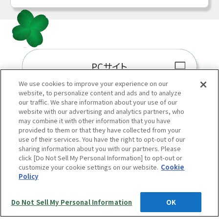
PCサイト
We use cookies to improve your experience on our
website, to personalize content and ads and to analyze
our traffic. We share information about your use of our
website with our advertising and analytics partners, who
阪神百貨店E-STORE
may combine it with other information that you have
provided to them or that they have collected from your
use of their services. You have the right to opt-out of our
sharing information about you with our partners. Please
click [Do Not Sell My Personal Information] to opt-out or
customize your cookie settings on our website.
Cookie
Policy
当サイトの表示価格は個別に税込・税抜等の記載がない場合は「税込価格」です。
Do Not Sell My Personal Information
OK
Copyright © HANKYU HANSHIN DEPARTMENT STORES, INC.
All Rights Reserved.