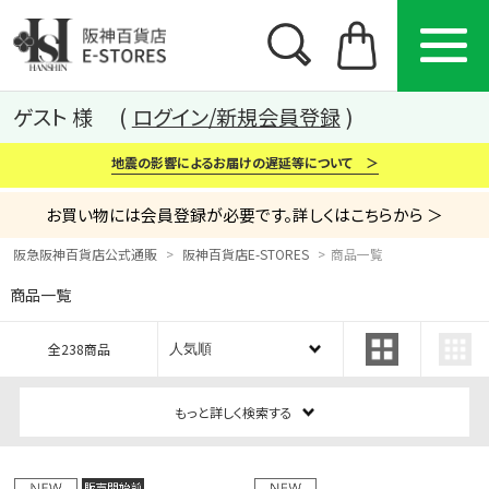
ゲスト 様
ログイン/新規会員登録
地震の影響によるお届けの遅延等について ＞
お買い物には会員登録が必要です。詳しくはこちらから ＞
阪急阪神百貨店公式通販
阪神百貨店E-STORES
商品一覧
商品一覧
カテゴリー
ブランド
特集
全238商品
から探す
から探す
から探す
もっと詳しく検索する