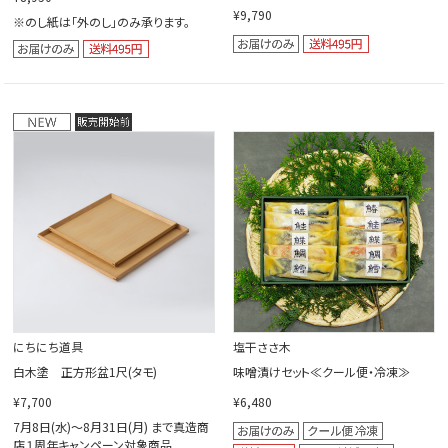
¥9,790
※のし紙は「外のし」のみ承ります。
にちにち道具
塩干ささ木
白木塗 正方形盆1尺(タモ)
味噌漬けセット≪クール便・冷凍≫
¥7,700
¥6,480
7月8日(水)～8月31日(月) まで真造商
店１周年キャンペーン対象商品