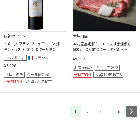
阪神のワイン
大井肉店
ドメーヌ・アラン・ブリュモン シャトー
国内産黒毛和牛 ロースすき焼き肉
モンテュス [C-010]≪クール便≫
600ｇ 3人前≪クール便・冷凍≫
¥9,072
¥7,128
...
1
n
2
3
8