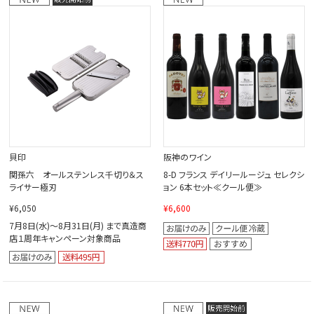
閉じる
貝印
阪神のワイン
関孫六 オールステンレス千切り＆ス
8-D フランス デイリールージュ セレクシ
ライサー極刃
ョン 6本セット≪クール便≫
¥6,050
¥6,600
7月8日(水)～8月31日(月) まで真造商
店１周年キャンペーン対象商品