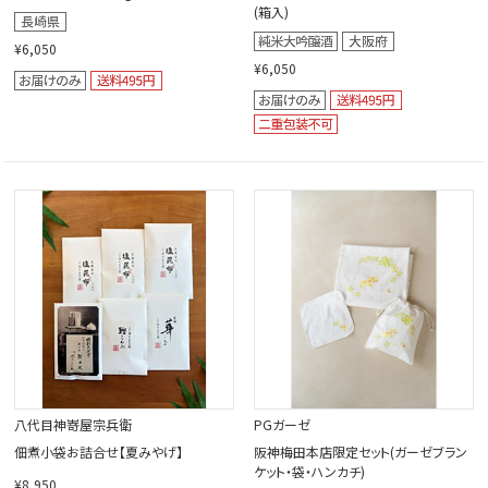
(箱入)
¥6,050
¥6,050
八代目神嵜屋宗兵衛
PGガーゼ
佃煮小袋お詰合せ【夏みやげ】
阪神梅田本店限定セット(ガーゼブラン
ケット・袋・ハンカチ)
¥8,950