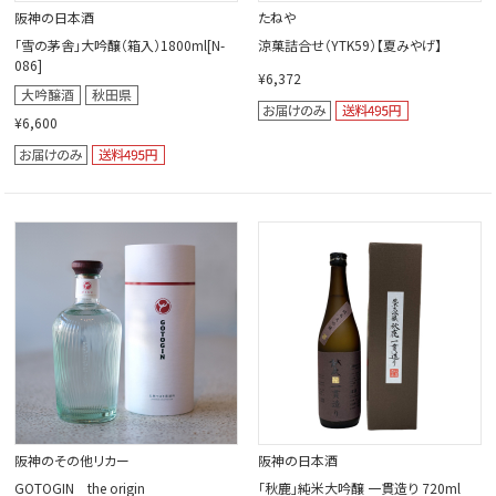
阪神の日本酒
たねや
「雪の茅舎」大吟醸（箱入）1800ml[N-
涼菓詰合せ（YTK59）【夏みやげ】
086]
¥6,372
¥6,600
阪神のその他リカー
阪神の日本酒
GOTOGIN the origin
｢秋鹿｣純米大吟醸 一貫造り 720ml