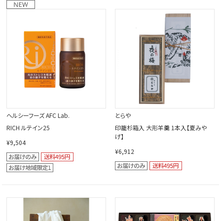
ヘルシーフーズ AFC Lab.
とらや
RICH ルテイン25
印籠杉箱入 大形羊羹 1本入【夏みや
げ】
¥9,504
¥6,912