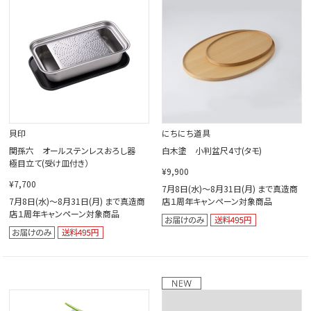
貝印
にちにち道具
関孫六 オールステンレスおろし器
白木塗 小判盆尺4寸(タモ)
極目立て(受け皿付き）
¥9,900
¥7,700
7月8日(水)～8月31日(月) まで真造商
7月8日(水)～8月31日(月) まで真造商
店１周年キャンペーン対象商品
店１周年キャンペーン対象商品