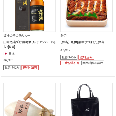
阪神のその他リカー
魚伊
山崎蒸溜所貯蔵梅酒リッチアンバー（箱
【弁当】[魚伊]豪華ひつまむし弁当
入）[U-8]
¥7,992
¥6,325