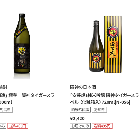
焼酎
阪神の日本酒
酒造｣ 極芋 阪神タイガースラ
「安芸虎」純米吟醸 阪神タイガースラ
00ml
ベル （化粧箱入）720ml[N-056]
¥2,420