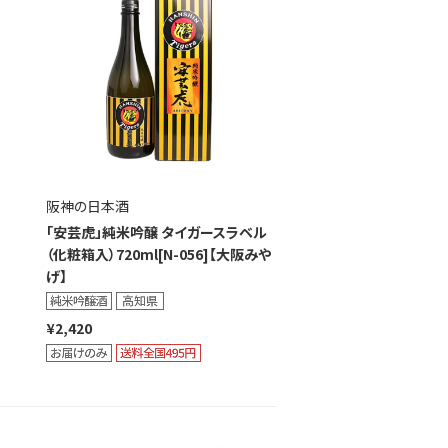
阪神の日本酒
「安芸虎」純米吟醸 タイガースラベル
（化粧箱入）720ml[N-056]【大阪みや
げ】
¥2,420