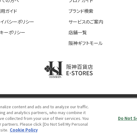
めての方へ
フロアガイド
利用ガイド
ブランド検索
ライバシーポリシー
サービスのご案内
ッキーポリシー
店舗一覧
阪神ギフトモール
阪神百貨店E-STORE
lize content and ads and to analyze our traffic.
ing and analytics partners, who may combine it
当サイトの表示価格は個別に税込・税抜等の記載がない場合は「税込価格」です。
ve collected from your use of their services. You
Do Not S
opyright © HANKYU HANSHIN DEPARTMENT STORES, INC.
All Rights Reserve
r partners. Please click [Do Not Sell My Personal
site.
Cookie Policy