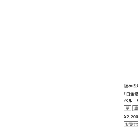
阪神の
｢白金
ベル 9
¥2,200