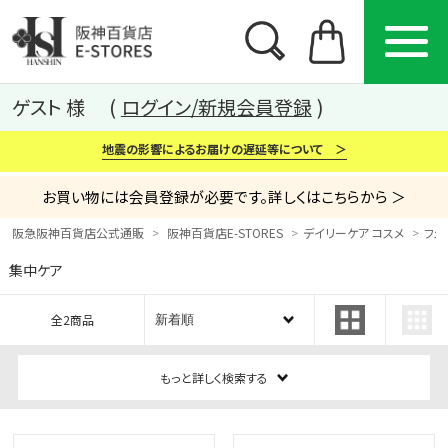
ゲスト 様
ログイン/新規会員登録
地震の影響によるお届けの遅延等について ＞
お買い物には会員登録が必要です。詳しくはこちらから ＞
阪急阪神百貨店公式通販
阪神百貨店E-STORES
デイリーケア コスメ
フェ
集中ケア
カテゴリー
ブランド
特集
全2商品
から探す
から探す
から探す
もっと詳しく検索する