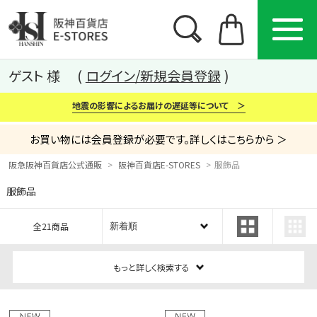
ゲスト 様
ログイン/新規会員登録
地震の影響によるお届けの遅延等について ＞
お買い物には会員登録が必要です。詳しくはこちらから ＞
阪急阪神百貨店公式通販
阪神百貨店E-STORES
服飾品
服飾品
カテゴリー
ブランド
特集
全21商品
から探す
から探す
から探す
もっと詳しく検索する