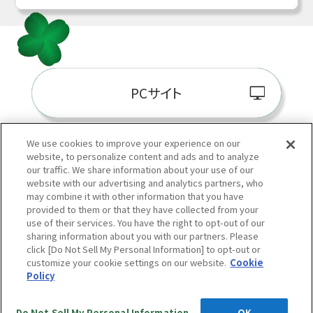
PCサイト
We use cookies to improve your experience on our
website, to personalize content and ads and to analyze
阪神百貨店E-STORE
our traffic. We share information about your use of our
website with our advertising and analytics partners, who
may combine it with other information that you have
provided to them or that they have collected from your
use of their services. You have the right to opt-out of our
sharing information about you with our partners. Please
click [Do Not Sell My Personal Information] to opt-out or
customize your cookie settings on our website.
Cookie
Policy
当サイトの表示価格は個別に税込・税抜等の記載がない場合は「税込価格」です。
Copyright © HANKYU HANSHIN DEPARTMENT STORES, INC.
All Rights Reserved.
Do Not Sell My Personal Information
OK