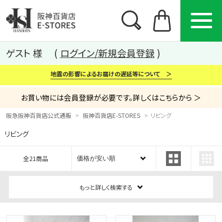
ゲスト 様
ログイン/新規会員登録
地震の影響によるお届けの遅延等について ＞
お買い物には会員登録が必要です。詳しくはこちらから ＞
阪急阪神百貨店公式通販
阪神百貨店E-STORES
リビング
リビング
カテゴリー
ブランド
特集
全21商品
から探す
から探す
から探す
もっと詳しく検索する