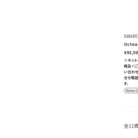
SWARO
Octea
¥93,5
※ネット
商品＜ご
い合わせ
合せ電話
す。
全11