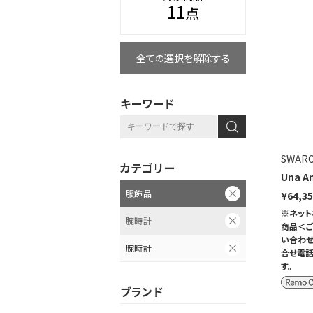
11
点
全ての選択を解除する
キーワード
SWARO
カテゴリー
Una A
服飾品
¥64,3
※ネット
腕時計
商品＜ご
い合わせ
腕時計
合せ電話
す。
ブランド