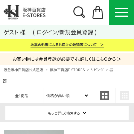
ゲスト 様
ログイン/新規会員登録
地震の影響によるお届けの遅延等について ＞
お買い物には会員登録が必要です。詳しくはこちらから ＞
阪急阪神百貨店公式通販
阪神百貨店E-STORES
リビング
器
器
カテゴリー
ブランド
特集
全1商品
から探す
から探す
から探す
もっと詳しく検索する