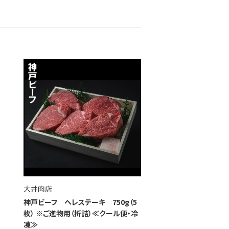
大井肉店
神戸ビーフ ヘレステーキ 750g（5
枚） ※ご進物用（折詰）≪クール便・冷
凍≫