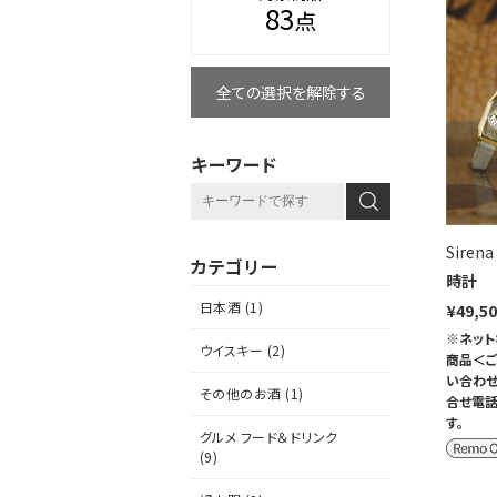
83
点
全ての選択を解除する
キーワード
Sirena
カテゴリー
時計
日本酒 (1)
¥49,5
※ネット
ウイスキー (2)
商品＜ご
い合わせ
その他のお酒 (1)
合せ電話
す。
グルメ フード＆ドリンク
(9)