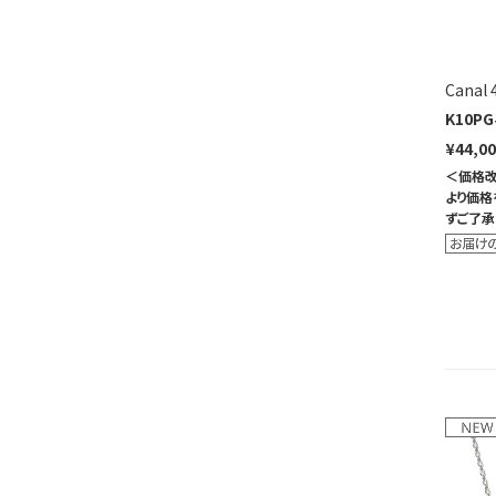
Canal
K10PG
¥44,0
＜価格改
より価格
ずご了承