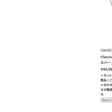
SWARO
Clas
ルバー_
¥44,0
※ネット
商品＜ご
い合わせ
合せ電話
す。