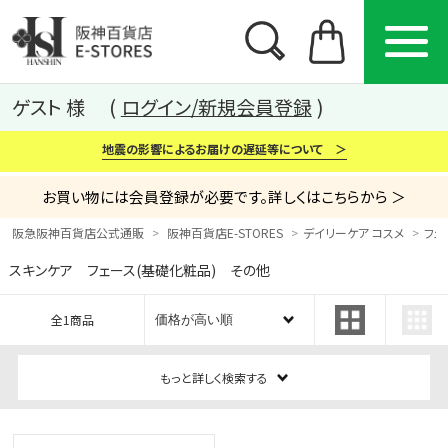
ゲスト 様
ログイン/新規会員登録
地震の影響によるお届けの遅延等について ＞
お買い物には会員登録が必要です。詳しくはこちらから ＞
阪急阪神百貨店公式通販
阪神百貨店E-STORES
デイリーケア コスメ
フェ
スキンケア フェース(基礎化粧品) その他
カテゴリー
ブランド
特集
全1商品
から探す
から探す
から探す
もっと詳しく検索する