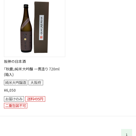
閉じる
阪神の日本酒
｢秋鹿｣純米大吟醸 一貫造り 720ml
(箱入)
¥6,050
1