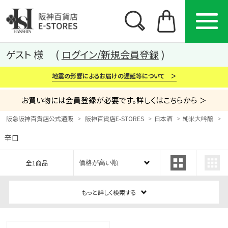
ゲスト 様
ログイン/新規会員登録
地震の影響によるお届けの遅延等について ＞
お買い物には会員登録が必要です。詳しくはこちらから ＞
阪急阪神百貨店公式通販
阪神百貨店E-STORES
日本酒
純米大吟醸
辛口
カテゴリー
ブランド
特集
全1商品
から探す
から探す
から探す
もっと詳しく検索する