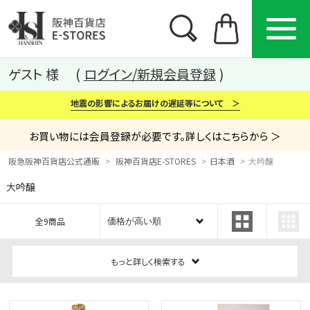
ゲスト 様
ログイン/新規会員登録
地震の影響によるお届けの遅延等について ＞
お買い物には会員登録が必要です。詳しくはこちらから ＞
阪急阪神百貨店公式通販
阪神百貨店E-STORES
日本酒
大吟醸
大吟醸
カテゴリー
ブランド
特集
全9商品
から探す
から探す
から探す
もっと詳しく検索する