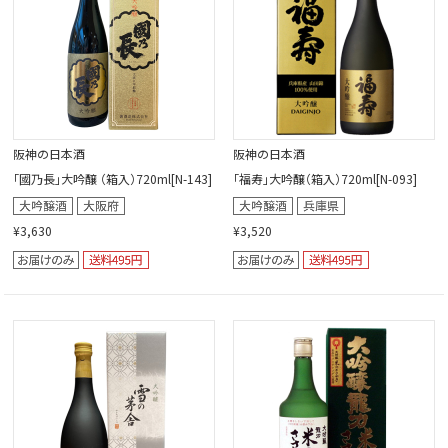
阪神の日本酒
阪神の日本酒
「國乃長」大吟醸 （箱入）720ml[N-143]
「福寿」大吟醸（箱入）720ml[N-093]
¥3,630
¥3,520