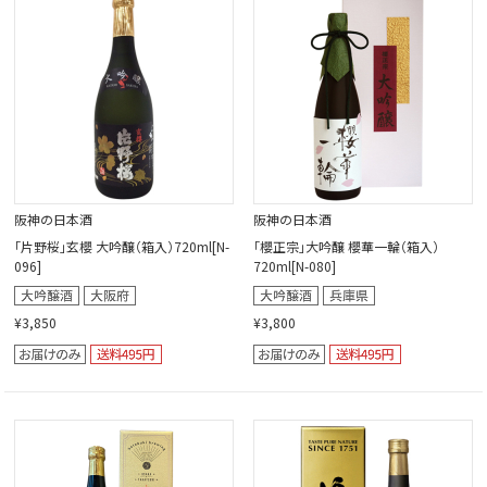
閉じる
阪神の日本酒
阪神の日本酒
「片野桜」玄櫻 大吟醸（箱入）720ml[N-
「櫻正宗」大吟醸 櫻華一輪（箱入）
096]
720ml[N-080]
¥3,850
¥3,800