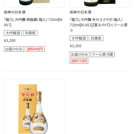
阪神の日本酒
阪神の日本酒
「龍力」大吟釀 神龍蔵（箱入）720ml[N-
「龍力」大吟釀 米のささやき（箱入）
007]
720ml[N-002]【夏みやげ】≪クール便
≫
¥3,300
¥3,300