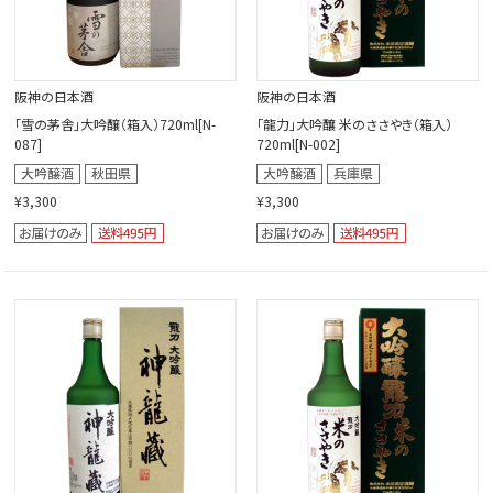
阪神の日本酒
阪神の日本酒
「雪の茅舎」大吟醸（箱入）720ml[N-
「龍力」大吟釀 米のささやき（箱入）
087]
720ml[N-002]
¥3,300
¥3,300