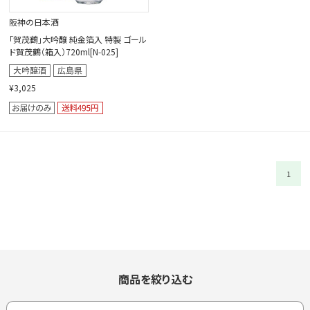
阪神の日本酒
「賀茂鶴」大吟醸 純金箔入 特製 ゴール
ド賀茂鶴（箱入）720ml[N-025]
¥3,025
1
商品を絞り込む