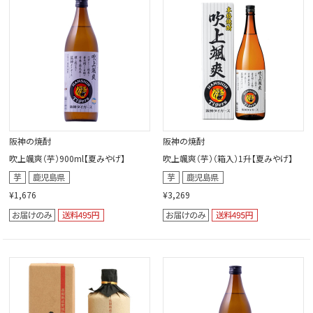
閉じる
阪神の焼酎
阪神の焼酎
吹上颯爽（芋）900ml【夏みやげ】
吹上颯爽（芋）（箱入）1升【夏みやげ】
¥1,676
¥3,269