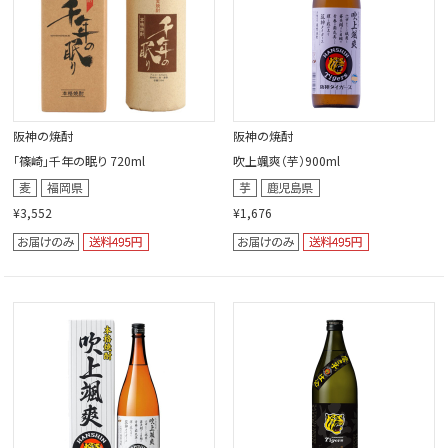
阪神の焼酎
阪神の焼酎
「篠崎」千年の眠り 720ml
吹上颯爽（芋）900ml
¥3,552
¥1,676