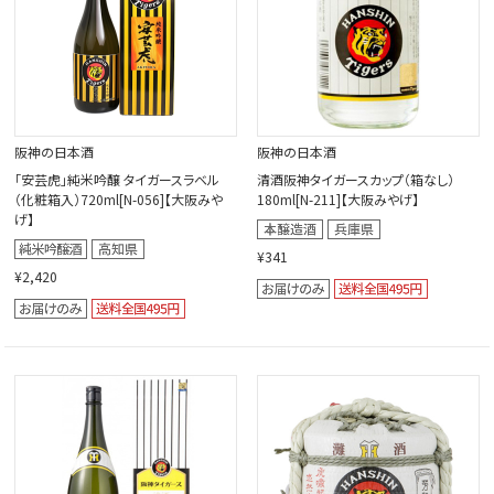
阪神の日本酒
阪神の日本酒
「安芸虎」純米吟醸 タイガースラベル
清酒阪神タイガースカップ（箱なし）
（化粧箱入）720ml[N-056]【大阪みや
180ml[N-211]【大阪みやげ】
げ】
¥341
¥2,420