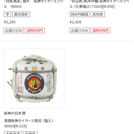
｢白金酒造｣ 極芋 阪神タイガースラベ
「安芸虎」純米吟醸 阪神タイガースラベ
ル 900ml
ル （化粧箱入）720ml[N-056]
¥2,200
¥2,420
阪神の日本酒
清酒阪神タイガース菰冠 （箱入）
300ml[N-210]