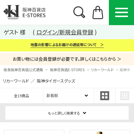
ゲスト 様
ログイン/新規会員登録
地震の影響によるお届けの遅延等について ＞
お買い物には会員登録が必要です。詳しくはこちらから ＞
阪急阪神百貨店公式通販
阪神百貨店E-STORES
リカーワールド
阪神タイ
リカーワールド ／ 阪神タイガースグッズ
カテゴリー
ブランド
特集
全19商品
から探す
から探す
から探す
もっと詳しく検索する