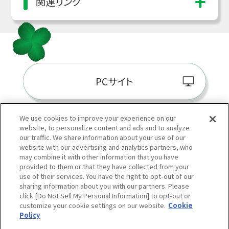
関連リンク
PCサイト
We use cookies to improve your experience on our
website, to personalize content and ads and to analyze
阪神百貨店E-STORE
our traffic. We share information about your use of our
website with our advertising and analytics partners, who
may combine it with other information that you have
provided to them or that they have collected from your
use of their services. You have the right to opt-out of our
sharing information about you with our partners. Please
click [Do Not Sell My Personal Information] to opt-out or
customize your cookie settings on our website.
Cookie
Policy
当サイトの表示価格は個別に税込・税抜等の記載がない場合は「税込価格」です。
Copyright © HANKYU HANSHIN DEPARTMENT STORES, INC.