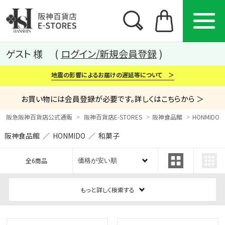
ゲスト 様
ログイン/新規会員登録
地震の影響によるお届けの遅延等について ＞
お買い物には会員登録が必要です。詳しくはこちらから ＞
阪急阪神百貨店公式通販
阪神百貨店E-STORES
阪神食品館
HONMIDO（
阪神食品館 ／ HONMIDO ／ 和菓子
カテゴリー
ブランド
特集
全6商品
から探す
から探す
から探す
もっと詳しく検索する