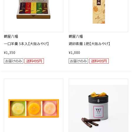
鶴屋八幡
鶴屋八幡
一口羊羹 5本入【大阪みやげ】
鶏卵素麺 1把【大阪みやげ】
¥1,350
¥1,080