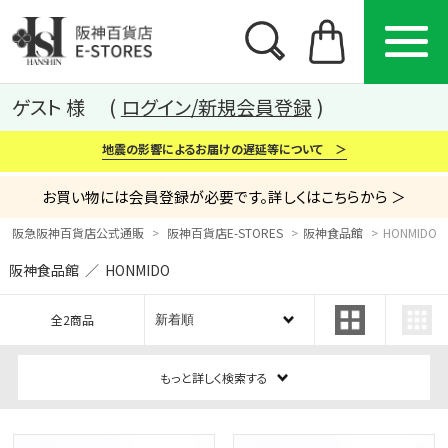
ゲスト 様
ログイン/新規会員登録
地震の影響によるお届けの遅延等について ＞
お買い物には会員登録が必要です。詳しくはこちらから ＞
阪急阪神百貨店公式通販
阪神百貨店E-STORES
阪神食品館
HONMIDO（
阪神食品館 ／ HONMIDO
カテゴリー
ブランド
特集
全2商品
から探す
から探す
から探す
もっと詳しく検索する