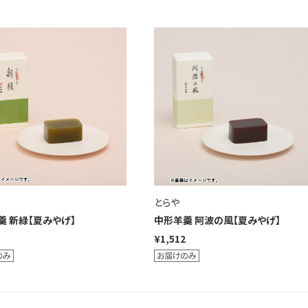
とらや
羹 新緑【夏みやげ】
中形羊羹 阿波の風【夏みやげ】
¥1,512