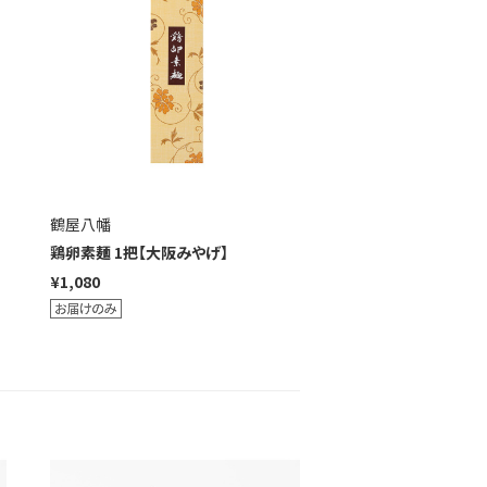
鶴屋八幡
鶏卵素麺 1把【大阪みやげ】
¥1,080