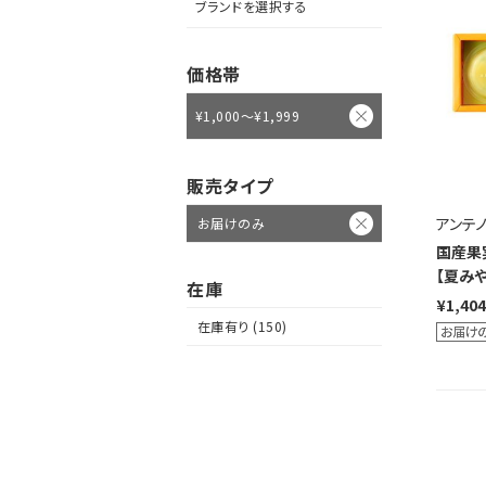
ブランドを選択する
価格帯
¥1,000～¥1,999
販売タイプ
アンテ
お届けのみ
国産果実
【夏みや
在庫
¥1,404
在庫有り (150)