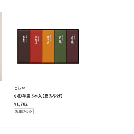
とらや
小形羊羹 5本入【夏みやげ】
¥1,782