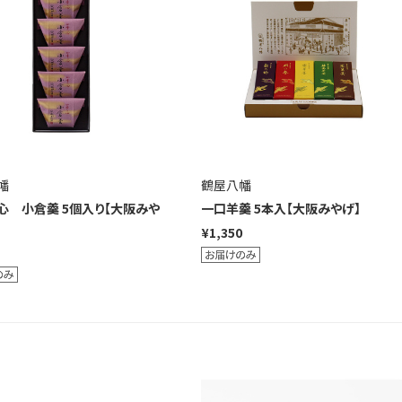
幡
鶴屋八幡
心 小倉羹 5個入り【大阪みや
一口羊羹 5本入【大阪みやげ】
¥1,350