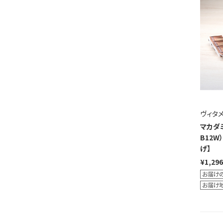
ヴィタ
マカダミ
B12
げ】
¥1,296