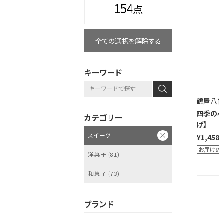
154
点
全ての選択を解除する
キーワード
鶴屋八
四季の
カテゴリー
げ】
スイーツ
¥1,458
洋菓子 (81)
和菓子 (73)
ブランド