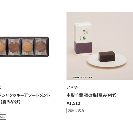
バ
とらや
ドシャクッキーアソートメント
中形羊羹 夜の梅【夏みやげ】
)【夏みやげ】
¥1,512