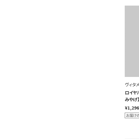
ヴィタ
ロイヤル
みやげ
¥1,296