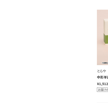
とらや
中形羊
¥1,512