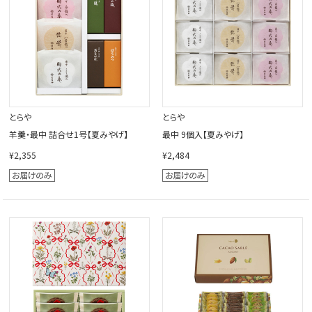
とらや
とらや
羊羹・最中 詰合せ1号【夏みやげ】
最中 9個入【夏みやげ】
¥2,355
¥2,484