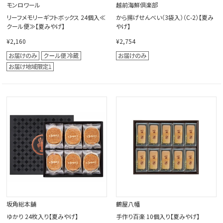
モンロワール
越前海鮮倶楽部
リーフメモリーギフトボックス 24個入≪
から揚げせんべい（3袋入）（C-2）【夏み
クール便≫【夏みやげ】
やげ】
¥2,160
¥2,754
坂角総本舖
鶴屋八幡
ゆかり 24枚入り【夏みやげ】
手作り百楽 10個入り【夏みやげ】