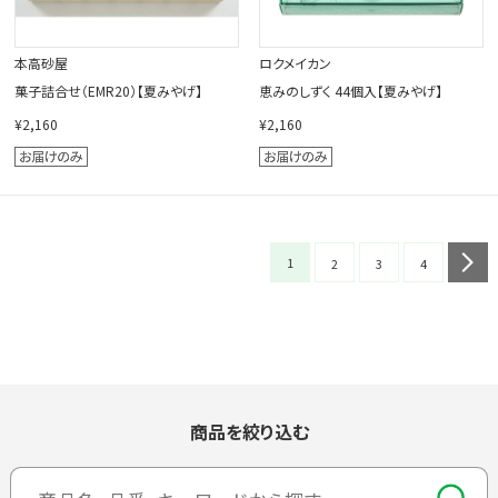
本高砂屋
ロクメイカン
菓子詰合せ（EMR20）【夏みやげ】
恵みのしずく 44個入【夏みやげ】
¥2,160
¥2,160
1
n
2
3
4
商品を絞り込む