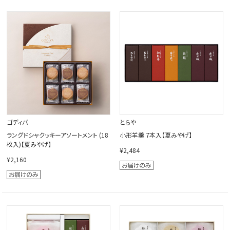
ゴディバ
とらや
ラングドシャクッキーアソートメント (18
小形羊羹 7本入【夏みやげ】
枚入)【夏みやげ】
¥2,484
¥2,160