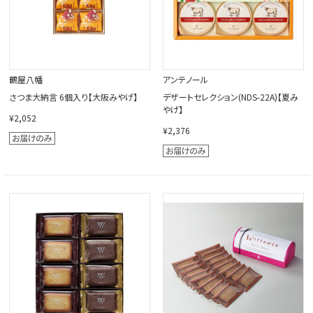
鶴屋八幡
アンテノール
さつま大納言 6個入り【大阪みやげ】
デザートセレクション(NDS-22A)【夏み
やげ】
¥2,052
¥2,376