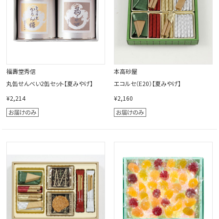
福壽堂秀信
本高砂屋
丸缶せんべい2缶セット【夏みやげ】
エコルセ（E20）【夏みやげ】
¥2,214
¥2,160