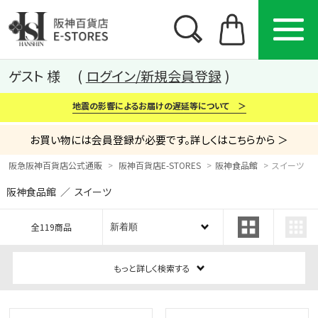
ゲスト 様
ログイン/新規会員登録
地震の影響によるお届けの遅延等について ＞
お買い物には会員登録が必要です。詳しくはこちらから ＞
阪急阪神百貨店公式通販
阪神百貨店E-STORES
阪神食品館
スイーツ
阪神食品館 ／ スイーツ
カテゴリー
ブランド
特集
全119商品
から探す
から探す
から探す
もっと詳しく検索する