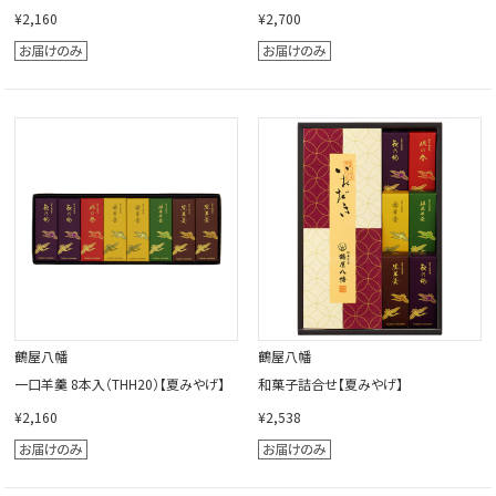
¥2,160
¥2,700
鶴屋八幡
鶴屋八幡
一口羊羹 8本入（THH20）【夏みやげ】
和菓子詰合せ【夏みやげ】
¥2,160
¥2,538