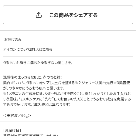
この商品をシェアする
アイコンについて詳しくはこちら
うるおいと輝きに満ちたゆるぎない美しさを。
洗顔後のまっさらな肌に、赤のひと粒！
美白※1、ハリ、うるおいをケアし、土台を整える※2 ジェリー状美白先行※3美容液
が、つややかにうるおう肌へと誘います。
※1メラニンの生成を抑え、シミ・そばかすを防ぐこと。※2しっかりとしたお手入れと
いう意味。*3スキンケアに“先行”してお使いいただくことでうるおい成分を角層すみ
ずみまで届けます。（導入液とは異なります）
＜美容液／60g＞
［お届け日］
準備が出来次第順次発送いたします。