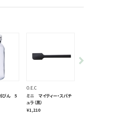
O.E.C
OXO（オクソー）
利びん 5
ミニ マイティー・スパチ
シュリンプピーラー＆クリ
ュラ（黒）
ーナー
¥1,210
¥1,650