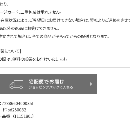
わり］
セージカード、二重包装は承れません。
の在庫状況により、ご希望日にお届けできない場合は、弊社よりご連絡をさせて
品以外の返品はお受けできません。
注文されて場合は、全ての商品がそろってからの配送となります。
げ袋について]
の際は、無料の紙袋をお付けいたします。
：
7288660400035
）
ド：sd250082
ー品番：（
1115180J
）