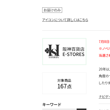
アイコンについて詳しくはこちら
7月8
※ノベ
当選さ
20年
角度の
対象商品
したり
167
点
ナビゲー
キーワード