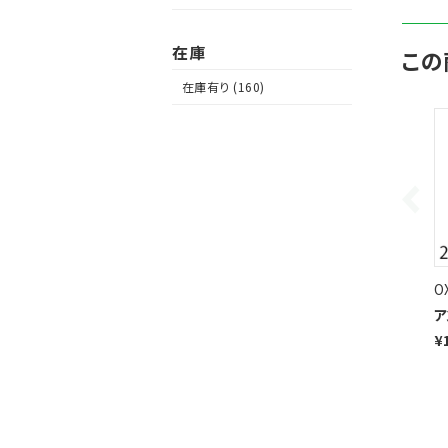
在庫
この
在庫有り (160)
O
ア
¥