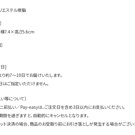
リエステル樹脂
］
×横7.4×高さ5.6cm
］
日]
より約7～10日でお届けいたします。
日はご指定いただけません。
払い等について］
ビニ前払い／Pay-easyは、ご注文日を含め3日以内にお支払いください。
期限を過ぎますと、自動的にキャンセルとなります。
ジット決済の場合、商品のお受取り前にお引き落としが発生する場合がございま