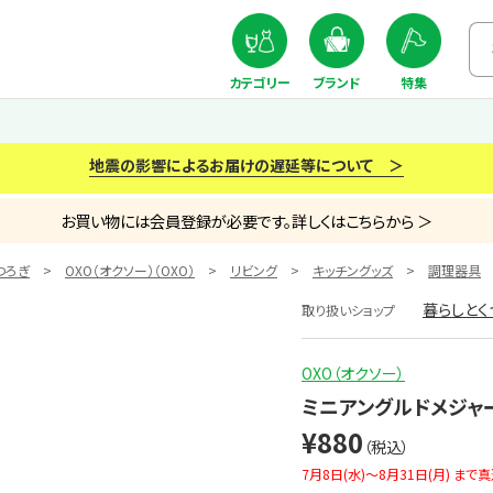
カテゴリー
ブランド
特集
地震の影響によるお届けの遅延等について ＞
お買い物には会員登録が必要です。詳しくはこちらから ＞
つろぎ
OXO（オクソー）（OXO）
リビング
キッチングッズ
調理器具
暮らしとく
取り扱いショップ
OXO（オクソー）
ミニアングルドメジャ
¥880
（税込）
7月8日(水)～8月31日(月) 