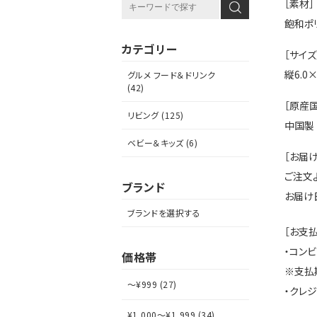
［素材］
飽和ポ
カテゴリー
［サイズ
縦6.0
グルメ フード＆ドリンク
(42)
［原産国
リビング (125)
中国製
ベビー＆キッズ (6)
［お届け
ご注文
ブランド
お届け
ブランドを選択する
［お支
・コン
価格帯
※支払
～¥999 (27)
・クレ
¥1,000～¥1,999 (34)