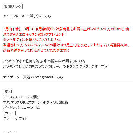
アイコンについて詳しくはこちら
7月8日(水)～8月31日(月)期間中、対象商品をお買い上げいただいた方の中から 抽
選で8名さまにキッチン雑貨をプレゼント！
※ノベルティはお選びいただけません。
当選された方へのノベルティのお届けは9月上旬を予定しております。（当選発表は、
商品発送をもって代えさせていただきます。）
パッキン付きで湿気を防ぎ、中の調味料が固まりにくい。
パッキンでしっかり閉まっていても、手元のボタンでワンタッチオープン
ナビゲーター真造のInstagramはこちら
［素材］
ケース：スチロール樹脂
フタ、すりきり板、スプーン、ボタン：ABS樹脂
パッキン：シリコーンゴム
［カラー］
グレー、ホワイト
［サイズ］