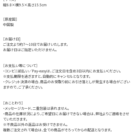
縦6.8×横9.5×高さ15.5cm
［原産国］
中国製
［お届け日]
ご注文より約7～10日でお届けいたします。
お届け日はご指定いただけません。
［お支払い等について］
・コンビニ前払い／Pay-easyは、ご注文日を含め3日以内にお支払いください。
※支払期限を過ぎますと、自動的にキャンセルとなります。
・クレジット決済の場合、商品のお受取り前にお引き落としが発生する場合がござい
ますので、ご了承ください。
［おことわり］
・メッセージカード、二重包装は承れません。
・商品の在庫状況により、ご希望日にお届けできない場合は、弊社よりご連絡をさせ
ていただきます。
※不良品以外の返品はお受けできません。
複数ご注文されて場合は、全ての商品がそろってからの配送となります。