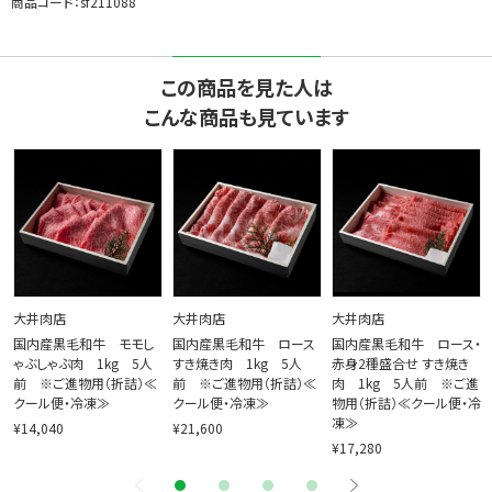
商品コード：sf211088
この商品を見た人は
こんな商品も見ています
大井肉店
大井肉店
大井肉店
国内産黒毛和牛 モモし
国内産黒毛和牛 ロース
国内産黒毛和牛 ロース・
ゃぶしゃぶ肉 1kg 5人
すき焼き肉 1kg 5人
赤身2種盛合せ すき焼き
前 ※ご進物用（折詰）≪
前 ※ご進物用（折詰）≪
肉 1kg 5人前 ※ご進
クール便・冷凍≫
クール便・冷凍≫
物用（折詰）≪クール便・冷
凍≫
¥14,040
¥21,600
¥17,280