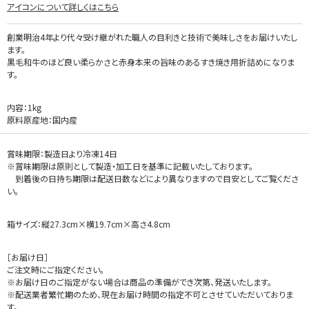
アイコンについて詳しくはこちら
創業明治4年より代々受け継がれた職人の目利きと技術で美味しさをお届けいたし
ます。
黒毛和牛のほど良い柔らかさと赤身本来の旨味のあるすき焼き用折詰めになりま
す。
内容：1kg
原料原産地：国内産
賞味期限：製造日より冷凍14日
※賞味期限は原則として製造・加工日を基準に記載いたしております。
到着後の日持ち期限は配送日数などにより異なりますので目安としてご覧くださ
い。
箱サイズ：縦27.3cm×横19.7cm×高さ4.8cm
［お届け日］
ご注文時にご指定ください。
※お届け日のご指定がない場合は商品の準備ができ次第、発送いたします。
※配送業者繁忙期のため、現在お届け時間の指定不可とさせていただいておりま
す。