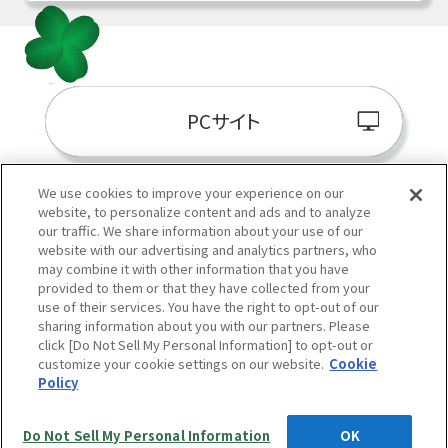
PCサイト
We use cookies to improve your experience on our
website, to personalize content and ads and to analyze
阪神百貨店E-STORE
our traffic. We share information about your use of our
website with our advertising and analytics partners, who
may combine it with other information that you have
provided to them or that they have collected from your
use of their services. You have the right to opt-out of our
sharing information about you with our partners. Please
click [Do Not Sell My Personal Information] to opt-out or
customize your cookie settings on our website.
Cookie
Policy
当サイトの表示価格は個別に税込・税抜等の記載がない場合は「税込価格」です。
Copyright © HANKYU HANSHIN DEPARTMENT STORES, INC.
All Rights Reserved.
Do Not Sell My Personal Information
OK