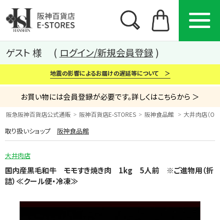
ゲスト 様
ログイン/新規会員登録
地震の影響によるお届けの遅延等について ＞
お買い物には会員登録が必要です。詳しくはこちらから ＞
阪急阪神百貨店公式通販
阪神百貨店E-STORES
阪神食品館
大井肉店（OOIN
取り扱いショップ
阪神食品館
カテゴリー
ブランド
特集
大井肉店
から探す
から探す
から探す
国内産黒毛和牛 モモすき焼き肉 1kg 5人前 ※ご進物用（折
詰）≪クール便・冷凍≫