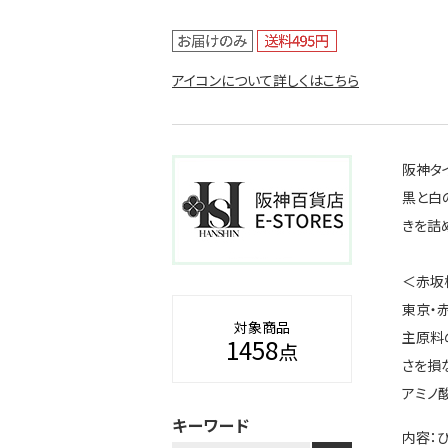
アイコンについて詳しくはこちら
阪神タ
黒と白
きを詰
＜赤坂
東京・
対象商品
主原料
1458
点
さを損
アミノ
キーワード
内容：