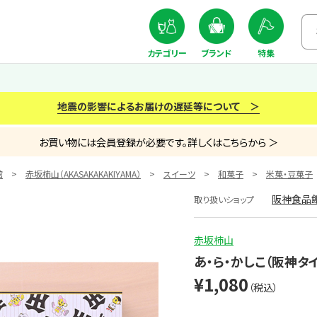
カテゴリー
ブランド
特集
地震の影響によるお届けの遅延等について ＞
お買い物には会員登録が必要です。詳しくはこちらから ＞
館
赤坂柿山（AKASAKAKAKIYAMA）
スイーツ
和菓子
米菓・豆菓子
阪神食品
取り扱いショップ
赤坂柿山
あ・ら・かしこ（阪神タ
¥1,080
（税込）