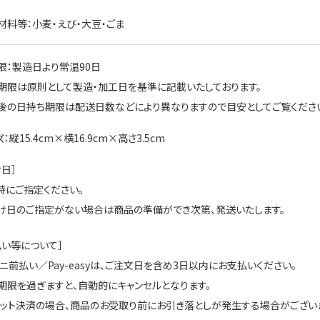
材料等：小麦・えび・大豆・ごま
限：製造日より常温90日
期限は原則として製造・加工日を基準に記載いたしております。
の日持ち期限は配送日数などにより異なりますので目安としてご覧くださ
：縦15.4cm×横16.9cm×高さ3.5cm
日］
時にご指定ください。
け日のご指定がない場合は商品の準備ができ次第、発送いたします。
払い等について］
ビニ前払い／Pay-easyは、ご注文日を含め3日以内にお支払いください。
期限を過ぎますと、自動的にキャンセルとなります。
ジット決済の場合、商品のお受取り前にお引き落としが発生する場合がございま