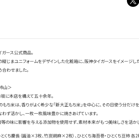
イガース公式商品。
の縦じまユニフォームをデザインした化粧箱に、阪神タイガースをイメージし
め合わせました。
柿山＞
赤坂に本店を構えて五十余年。
のもち米は、香りがよく希少な「新大正もち米」を中心に、その日使う分だけ
なわず活かし、一枚一枚風味豊かに焼きあげています。
酸等の味に影響を与える添加物を使用せず、素材本来がもつ美味しさを活かし
ひとくち慶長（醤油×3枚、竹炭胡麻×2枚）、ひとくち海苔巻・ひとくち豆柿 各2