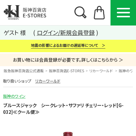
ゲスト 様
ログイン/新規会員登録
地震の影響によるお届けの遅延等について ＞
お買い物には会員登録が必要です。詳しくはこちらから ＞
阪急阪神百貨店公式通販
阪神百貨店E-STORES
リカーワールド
阪神のワイン
取り扱いショップ
リカーワールド
カテゴリー
ブランド
特集
阪神のワイン
から探す
から探す
から探す
ブルースジャック シークレット・サファリ チェリー・レッド[G-
032]≪クール便≫