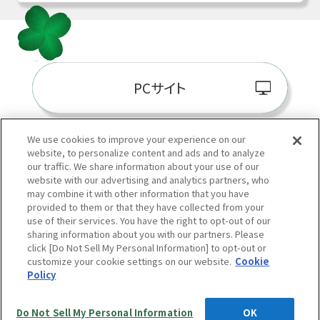
PCサイト
We use cookies to improve your experience on our
website, to personalize content and ads and to analyze
阪神百貨店E-STORE
our traffic. We share information about your use of our
website with our advertising and analytics partners, who
may combine it with other information that you have
provided to them or that they have collected from your
use of their services. You have the right to opt-out of our
sharing information about you with our partners. Please
click [Do Not Sell My Personal Information] to opt-out or
customize your cookie settings on our website.
Cookie
Policy
当サイトの表示価格は個別に税込・税抜等の記載がない場合は「税込価格」です。
Copyright © HANKYU HANSHIN DEPARTMENT STORES, INC.
All Rights Reserved.
Do Not Sell My Personal Information
OK