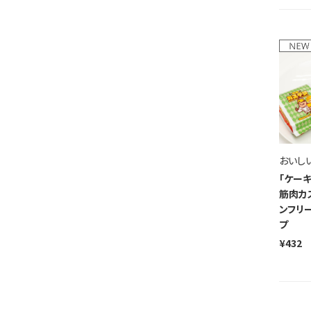
おいし
「ケー
筋肉カ
ンフリ
プ
¥432