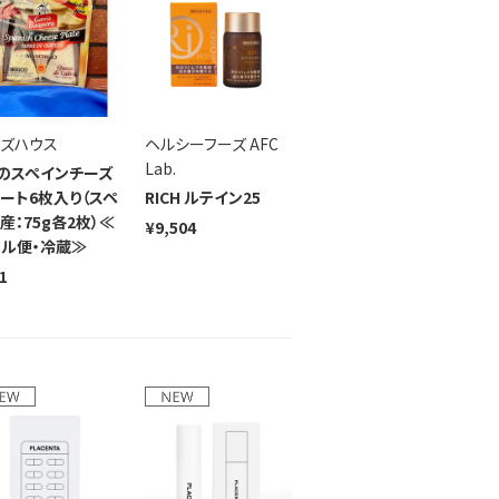
ズハウス
ヘルシーフーズ AFC
Lab.
のスペインチーズ
ート6枚入り（スペ
RICH ルテイン25
産：75g各2枚）≪
¥9,504
ル便・冷蔵≫
1