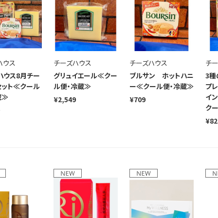
ハウス
チーズハウス
チーズハウス
チー
ハウス8月チー
グリュイエール≪クー
ブルサン ホットハニ
3種
セット≪クール
ル便・冷蔵≫
ー≪クール便・冷蔵≫
プレ
蔵≫
イン
¥2,549
¥709
クー
¥82