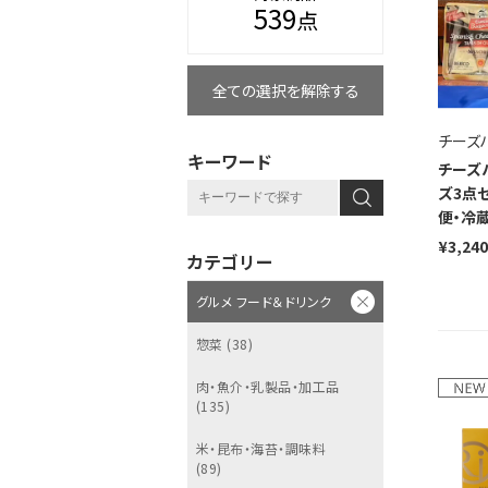
539
点
全ての選択を解除する
チーズ
キーワード
チーズ
ズ3点
便・冷
¥3,240
カテゴリー
グルメ フード＆ドリンク
惣菜 (38)
肉・魚介・乳製品・加工品
(135)
米・昆布・海苔・調味料
(89)