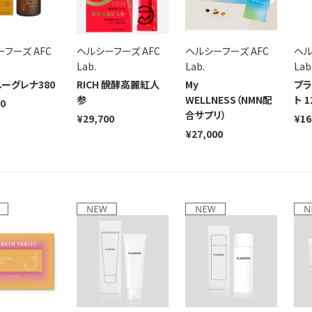
フーズ AFC
ヘルシーフーズ AFC
ヘルシーフーズ AFC
ヘル
Lab.
Lab.
Lab
 ユーグレナ380
RICH 醗酵高麗紅人
My
プラ
参
WELLNESS（NMN配
ト 
00
合サプリ）
¥29,700
¥16
¥27,000