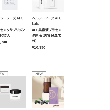
シーフーズ AFC
ヘルシーフーズ AFC
.
Lab.
センタサプリメン
AFC美容液プラセン
120粒入
タ原液（美容保湿成
分）
,740
¥10,890