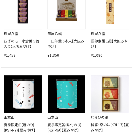
鶴屋八幡
鶴屋八幡
鶴屋八幡
四季の心 小倉羹 5個
一口羊羹 5本入【大阪み
鶏卵素麺 1把【大阪みや
入り【大阪みやげ】
やげ】
げ】
¥1,458
¥1,350
¥1,080
山本山
山本山
わらびの里
夏季限定缶(焼のり)
夏季限定缶(味付のり)
料亭･京の味(KRI-17)【夏
(KST-NY)【夏みやげ】
(KST-NA)【夏みやげ】
みやげ】