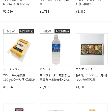
MGO400+キャンディ
≫
ル便・冷蔵≫
¥1,080
¥1,793
¥1,880
チーズハウス
パントリー
カンナムデリ
コンテ 6ヶ月熟成
サンウォーター非加熱但
【弁当】[カンナムデリ]2種
100g≪クール便・冷蔵≫
馬天然水550ｍl×24本
キンパの彩り膳
¥1,566
¥1,990
¥1,188