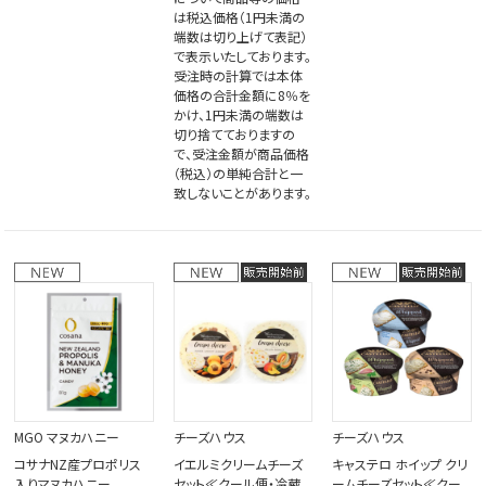
は税込価格（1円未満の
端数は切り上げて表記）
で表示いたしております。
受注時の計算では本体
価格の合計金額に8％を
かけ、1円未満の端数は
切り捨てておりますの
で、受注金額が商品価格
（税込）の単純合計と一
致しないことがあります。
MGO マヌカハニー
チーズハウス
チーズハウス
コサナNZ産プロポリス
イエルミクリームチーズ
キャステロ ホイップ クリ
入りマヌカハニー
セット≪クール便・冷蔵
ームチーズセット≪クー