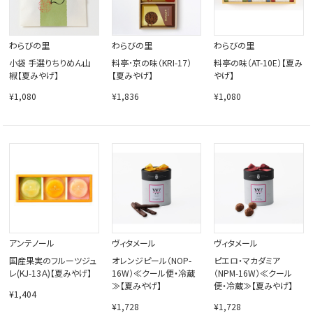
わらびの里
わらびの里
わらびの里
小袋 手選りちりめん山
料亭･京の味（KRI-17）
料亭の味（AT-10E）【夏み
椒【夏みやげ】
【夏みやげ】
やげ】
¥1,080
¥1,836
¥1,080
アンテノール
ヴィタメール
ヴィタメール
国産果実のフルーツジュ
オレンジピール（NOP-
ピエロ・マカダミア
レ(KJ-13Ａ)【夏みやげ】
16W）≪クール便・冷蔵
（NPM-16W）≪クール
≫【夏みやげ】
便・冷蔵≫【夏みやげ】
¥1,404
¥1,728
¥1,728