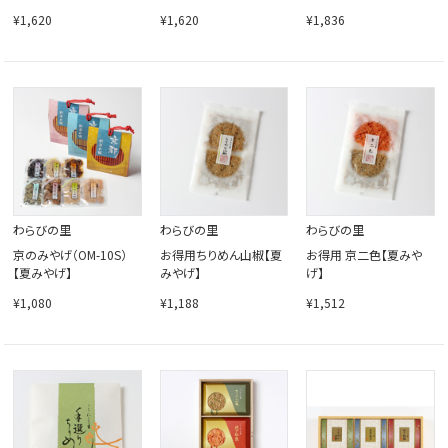
¥1,620
¥1,620
¥1,836
わらびの里
わらびの里
わらびの里
京のみやげ（OM-10S）
お得用ちりめん山椒【夏
お得用 京二色【夏みや
【夏みやげ】
みやげ】
げ】
¥1,080
¥1,188
¥1,512