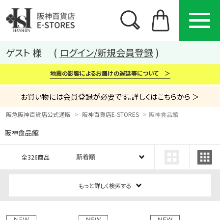
ゲスト 様
ログイン/新規会員登録
地震の影響によるお届けの遅延等について ＞
お買い物には会員登録が必要です。詳しくはこちらから ＞
阪急阪神百貨店公式通販
阪神百貨店E-STORES
阪神食品館
阪神食品館
カテゴリー
ブランド
特集
全326商品
から探す
から探す
から探す
もっと詳しく検索する