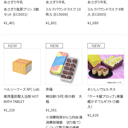
あさぎり牛乳
あさぎり牛乳
あさぎり牛乳
あさぎり高原プリン 3個
ミルクパウンドラスク 10
ミルクパウンドラスク 6枚
セット (EC0001)
枚入 (EC0006)
入 (EC0005)
¥1,401
¥1,801
¥1,080
ヘルシーフーズ AFC Lab.
赤福
おいしいウェルネス
薬用重炭酸入浴剤 HOT
朔日餅（9月）萩の餅 大
「ケーキ屋プロップ」東播
BATH TABLET
箱
磨かすてらギフト（5個
入）
¥1,320
¥1,501
¥1,620
※消費税率8％（1円未満
消費税端数 切り捨て）
について商品等の価格