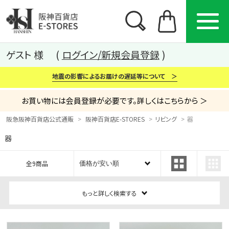
ゲスト 様
ログイン/新規会員登録
地震の影響によるお届けの遅延等について ＞
お買い物には会員登録が必要です。詳しくはこちらから ＞
阪急阪神百貨店公式通販
阪神百貨店E-STORES
リビング
器
器
カテゴリー
ブランド
特集
全9商品
から探す
から探す
から探す
もっと詳しく検索する